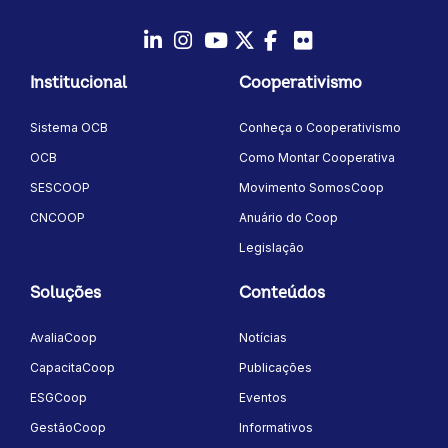
LinkedIn
Instagram
Youtube
Twitter/X
Facebook
Flickr
Institucional
Cooperativismo
Sistema OCB
Conheça o Cooperativismo
OCB
Como Montar Cooperativa
SESCOOP
Movimento SomosCoop
CNCOOP
Anuário do Coop
Legislação
Soluções
Conteúdos
AvaliaCoop
Notícias
CapacitaCoop
Publicações
ESGCoop
Eventos
GestãoCoop
Informativos