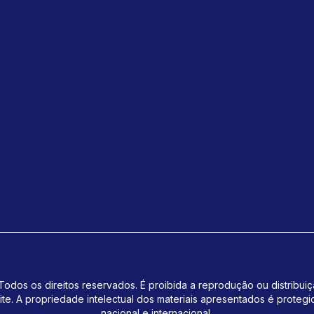
odos os direitos reservados. É proibida a reprodução ou distribui
ite.
A propriedade intelectual dos materiais apresentados é protegi
nacional e internacional.