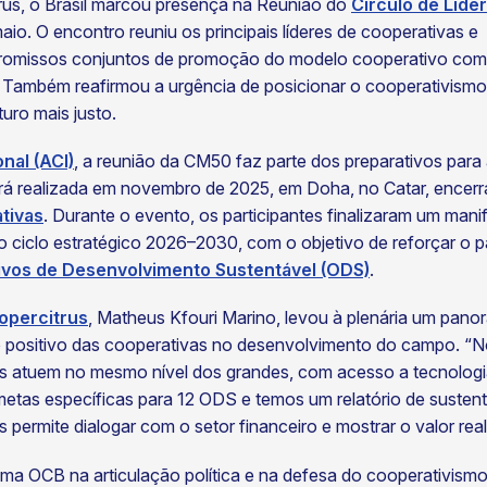
rus, o Brasil marcou presença na Reunião do
Círculo de Lide
io. O encontro reuniu os principais líderes de cooperativas e
mpromissos conjuntos de promoção do modelo cooperativo co
. Também reafirmou a urgência de posicionar o cooperativismo
turo mais justo.
nal (ACI)
, a reunião da CM50 faz parte dos preparativos para
erá realizada em novembro de 2025, em Doha, no Catar, encer
tivas
. Durante o evento, os participantes finalizaram um mani
 ciclo estratégico 2026–2030, com o objetivo de reforçar o p
ivos de Desenvolvimento Sustentável (ODS)
.
percitrus
, Matheus Kfouri Marino, levou à plenária um pano
o positivo das cooperativas no desenvolvimento do campo. 
s atuem no mesmo nível dos grandes, com acesso a tecnologia
tas específicas para 12 ODS e temos um relatório de susten
s permite dialogar com o setor financeiro e mostrar o valor re
ma OCB na articulação política e na defesa do cooperativismo