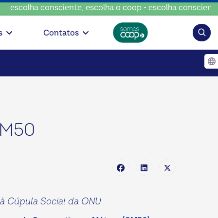
consciente, escolha o coop • escolha consciente, escolha o
Pesqui
s
Contatos
CM50
o à Cúpula Social da ONU