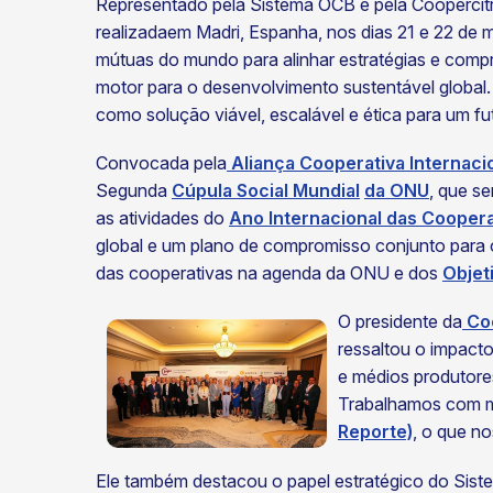
Representado pela Sistema OCB e pela Coopercit
realizadaem Madri, Espanha, nos dias 21 e 22 de ma
mútuas do mundo para alinhar estratégias e co
motor para o desenvolvimento sustentável global
como solução viável, escalável e ética para um fu
Convocada pela
Aliança Cooperativa Internacio
Segunda
Cúpula Social Mundial
da ONU
, que s
ok
kr
as atividades do
Ano Internacional das Coopera
global e um plano de compromisso conjunto para o
das cooperativas na agenda da ONU e dos
Objet
O presidente da
Coo
ressaltou o impact
e médios produtore
Trabalhamos com me
Reporte)
, o que no
Ele também destacou o papel estratégico do Siste