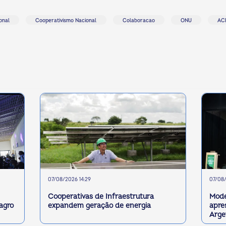
onal
Cooperativismo Nacional
Colaboracao
ONU
AC
07/08/2026 14:29
07/08/
Cooperativas de Infraestrutura
Mode
 agro
expandem geração de energia
apre
Arge