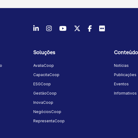
LinkedIn
Instagram
Youtube
Twitter/X
Facebook
Flickr
Soluções
Conteúdo
mo
AvaliaCoop
Notícias
a
CapacitaCoop
Publicações
ESGCoop
Eventos
GestãoCoop
Informativos
InovaCoop
NegóciosCoop
RepresentaCoop