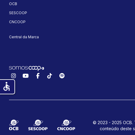
OCB
SESCOOP
CNCOOP
Central da Marca
Instagram
YouTube
Facebook
TikTok
Spotify
accessible
© 2023 - 2025 OCB. T
conteúdo deste s