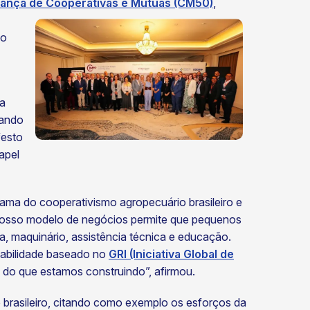
rança de Cooperativas e Mútuas (CM50)
,
mo
 a
rando
festo
apel
rama do cooperativismo agropecuário brasileiro e
“Nosso modelo de negócios permite que pequenos
, maquinário, assistência técnica e educação.
tabilidade baseado no
GRI (Iniciativa Global de
al do que estamos construindo”, afirmou.
 brasileiro, citando como exemplo os esforços da