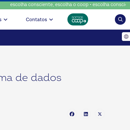
a consciente, escolha o coop • escolha consciente, escolha
Pesqui
s
Contatos
rma de dados