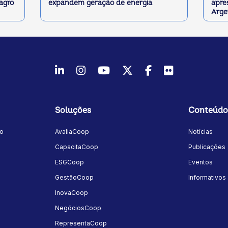
 agro
expandem geração de energia
apre
Arge
LinkedIn
Instagram
Youtube
Twitter/X
Facebook
Flickr
Soluções
Conteúdo
mo
AvaliaCoop
Notícias
a
CapacitaCoop
Publicações
ESGCoop
Eventos
GestãoCoop
Informativos
InovaCoop
NegóciosCoop
RepresentaCoop