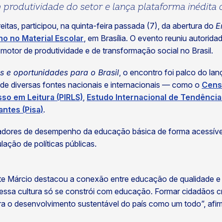
 produtividade do setor e lança plataforma inédit
tas, participou, na quinta-feira passada (7), da abertura do
E
o no Material Escolar
, em Brasília. O evento reuniu autorida
otor de produtividade e de transformação social no Brasil.
s e oportunidades para o Brasil
, o encontro foi palco do l
s de diversas fontes nacionais e internacionais — como o
Cens
so em Leitura (PIRLS)
,
Estudo Internacional de Tendência
ntes (Pisa)
.
adores de desempenho da educação básica de forma acessível
lação de políticas públicas.
nte Márcio destacou a conexão entre educação de qualidade e
ssa cultura só se constrói com educação. Formar cidadãos cr
ra o desenvolvimento sustentável do país como um todo”, afi