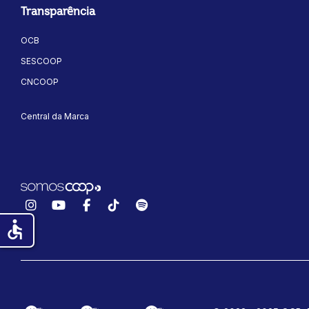
Transparência
OCB
SESCOOP
CNCOOP
Central da Marca
Instagram
YouTube
Facebook
TikTok
Spotify
accessible