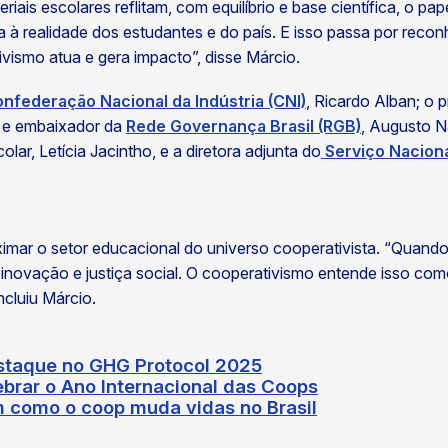
iais escolares reflitam, com equilíbrio e base científica, o pa
 à realidade dos estudantes e do país. E isso passa por reconh
ivismo atua e gera impacto”, disse Márcio.
nfederação Nacional da Indústria (CNI)
, Ricardo Alban; o 
CU e embaixador da
Rede Governança Brasil (RGB)
, Augusto N
ar, Letícia Jacintho, e a diretora adjunta do
Serviço Naciona
mar o setor educacional do universo cooperativista. “Quando 
inovação e justiça social. O cooperativismo entende isso com
ncluiu Márcio.
estaque no GHG Protocol 2025
ebrar o Ano Internacional das Coops
m como o coop muda vidas no Brasil