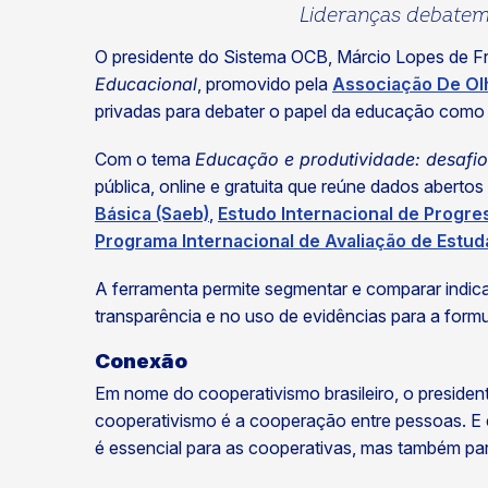
Lideranças debatem
O presidente do Sistema OCB, Márcio Lopes de Frei
Educacional
, promovido pela
Associação De Olh
privadas para debater o papel da educação como m
Com o tema
Educação e produtividade: desafio
pública, online e gratuita que reúne dados aberto
ok
kr
Básica (Saeb)
,
Estudo Internacional de Progres
Programa Internacional de Avaliação de Estuda
A ferramenta permite segmentar e comparar indic
transparência e no uso de evidências para a formu
Conexão
Em nome do cooperativismo brasileiro, o preside
cooperativismo é a cooperação entre pessoas. E e
é essencial para as cooperativas, mas também pa