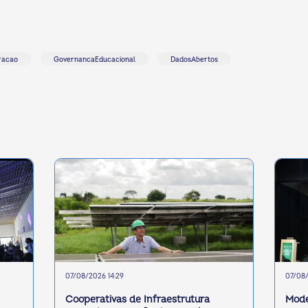
racao
GovernancaEducacional
DadosAbertos
07/08/2026 14:29
07/08/
Cooperativas de Infraestrutura
Mode