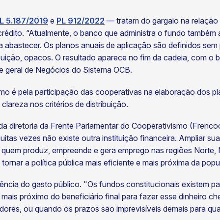
L 5.187/2019
e
PL 912/2022
— tratam do gargalo na relação 
édito. “Atualmente, o banco que administra o fundo também a
 abastecer. Os planos anuais de aplicação são definidos sem 
ribuição, opacos. O resultado aparece no fim da cadeia, com o b
ente geral de Negócios do Sistema OCB.
smo é pela participação das cooperativas na elaboração dos pl
 clareza nos critérios de distribuição.
da diretoria da Frente Parlamentar do Cooperativismo (Frenco
tas vezes não existe outra instituição financeira. Ampliar s
o a quem produz, empreende e gera emprego nas regiões Norte
tornar a política pública mais eficiente e mais próxima da pop
ncia do gasto público. "Os fundos constitucionais existem par
 mais próximo do beneficiário final para fazer esse dinheiro c
dores, ou quando os prazos são imprevisíveis demais para qua