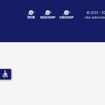
© 2023 - 20
não autoriza
accessible