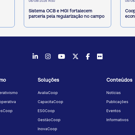
06/08/2026 14:50
06/08/
Sistema OCB e MGI fortalecem
Coop
parceria pela regularização no campo
econ
LinkedIn
Instagram
Youtube
Twitter/X
Facebook
Flickr
smo
Soluções
Conteúdos
rativismo
AvaliaCoop
Notícias
perativa
CapacitaCoop
Publicações
osCoop
ESGCoop
Eventos
GestãoCoop
Informativos
InovaCoop