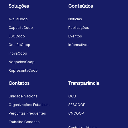
Soluções
Conteúdos
AvaliaCoop
Notícias
CapacitaCoop
Publicações
ESGCoop
Eventos
GestãoCoop
Informativos
InovaCoop
NegóciosCoop
RepresentaCoop
Contatos
Transparência
Unidade Nacional
OCB
Organizações Estaduais
SESCOOP
Perguntas Frequentes
CNCOOP
Trabalhe Conosco
Central da Marca