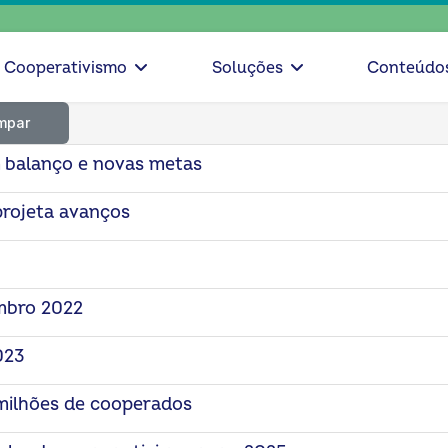
escolha
Cooperativismo
Soluções
Conteúdo
mpar
 balanço e novas metas
projeta avanços
mbro 2022
023
milhões de cooperados