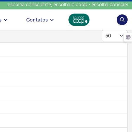
 consciente, escolha o coop • escolha consciente, escolha 
Pesqui
s
Contatos
Mostrar #