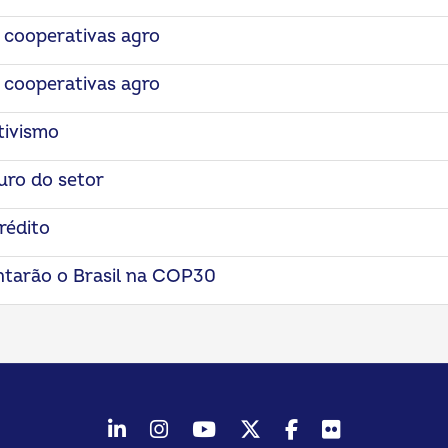
 cooperativas agro
 cooperativas agro
tivismo
uro do setor
rédito
ntarão o Brasil na COP30
LinkedIn
Instagram
Youtube
Twitter/X
Facebook
Flickr