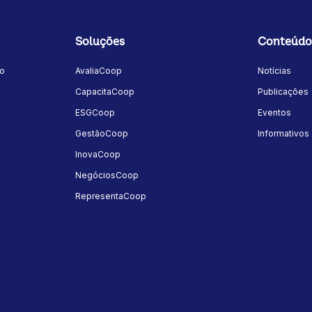
Soluções
Conteúdo
mo
AvaliaCoop
Notícias
a
CapacitaCoop
Publicações
ESGCoop
Eventos
GestãoCoop
Informativos
InovaCoop
NegóciosCoop
RepresentaCoop