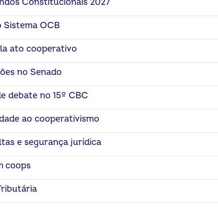
ndos Constitucionais 2027
do Sistema OCB
la ato cooperativo
ações no Senado
de debate no 15º CBC
lidade ao cooperativismo
as e segurança jurídica
m coops
ributária