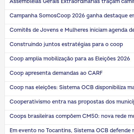
Assembleias Gerais Extraordinárias traçam cam
Campanha SomosCoop 2026 ganha destaque em
Comitês de Jovens e Mulheres iniciam agenda d
Construindo juntos estratégias para o coop
ok
kr
Coop amplia mobilização para as Eleições 2026
Coop apresenta demandas ao CARF
Coop nas eleições: Sistema OCB disponibiliza ma
Cooperativismo entra nas propostas dos municíp
Coops brasileiras compõem CM50: nova rede mun
Em evento no Tocantins, Sistema OCB defende m