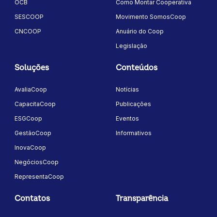
OCB
Como Montar Cooperativa
SESCOOP
Movimento SomosCoop
CNCOOP
Anuário do Coop
Legislação
Soluções
Conteúdos
AvaliaCoop
Notícias
CapacitaCoop
Publicações
ESGCoop
Eventos
GestãoCoop
Informativos
InovaCoop
NegóciosCoop
RepresentaCoop
Contatos
Transparência