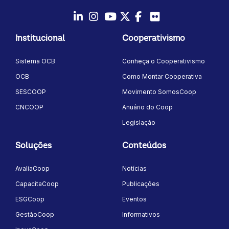
LinkedIn
Instagram
Youtube
Twitter/X
Facebook
Flickr
Institucional
Cooperativismo
Sistema OCB
Conheça o Cooperativismo
OCB
Como Montar Cooperativa
SESCOOP
Movimento SomosCoop
CNCOOP
Anuário do Coop
Legislação
Soluções
Conteúdos
AvaliaCoop
Notícias
CapacitaCoop
Publicações
ESGCoop
Eventos
GestãoCoop
Informativos