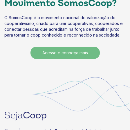
Movimento SomosCoop?
Sistema OCB e Coprel alinham ações para fortalecer
telecom
04/08/2026
O SomosCoop é o movimento nacional de valorização do
cooperativismo, criado para unir cooperativas, cooperados e
Eventos
conectar pessoas que acreditam na força de trabalhar junto
Sistema OCB debate o futuro do coop em encontro
para tornar o coop conhecido e reconhecido na sociedade.
da Unicred União
04/08/2026
Acesse e conheça mais
Eventos
Labs da Semana de Competitividade prometem
levar teoria à prática
04/08/2026
Representação
Cooperativas agropecuárias movimentam R$ 487,3
bilhões e ampliam presença no país
03/08/2026
Seja
Coop
Eventos
Missão técnica fortalece estudos sobre comunidades