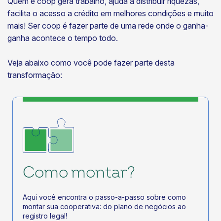
Quem é coop gera trabalho, ajuda a distribuir riquezas,
energéticas
facilita o acesso a crédito em melhores condições e muito
03/08/2026
mais! Ser coop é fazer parte de uma rede onde o ganha-
ganha acontece o tempo todo.
Eventos
OCEs acompanham apresentação do AnuárioCoop
2026 em encontro online
Veja abaixo como você pode fazer parte desta
transformação:
31/07/2026
Saber Cooperar
Por que as cooperativas devem tomar decisões
baseadas em dados?
31/07/2026
Infográficos
AnuárioCoop 2026
Como montar?
31/07/2026
Aqui você encontra o passo-a-passo sobre como
montar sua cooperativa: do plano de negócios ao
registro legal!