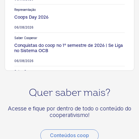
Representação
Coops Day 2026
06/08/2026
Saber Cooperar
Conquistas do coop no 1° semestre de 2026 | Se Liga
no Sistema OCB
06/08/2026
Saber Cooperar
Dia dos Pais: cooperativismo pode ser transmitido de
pai para filho
Quer saber mais?
05/08/2026
Eventos
Acesse e fique por dentro de todo o conteúdo do
Sistema OCB adere a pacto de combate à violência
cooperativismo!
contra a mulher
05/08/2026
Conteúdos coop
Eventos