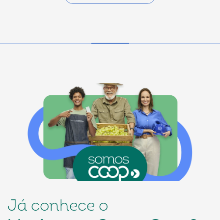
Conselho da ACI conclui pautas estratégicas para
assembleia no Panamá
05/08/2026
Eventos
Jornada da Governança mobiliza OCEs para
fortalecer liderança sistêmica
05/08/2026
Representação
AnuárioCoop 2026 amplia visibilidade do
cooperativismo na imprensa
05/08/2026
Representação
Cooperativas de crédito ultrapassam R$ 1,16 trilhão
em ativos
04/08/2026
Já conhece o
Eventos