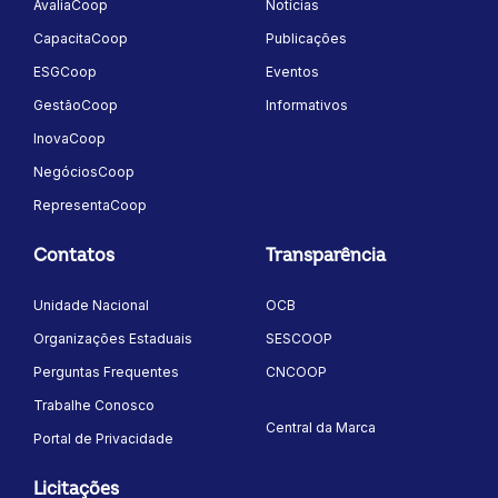
AvaliaCoop
Notícias
CapacitaCoop
Publicações
ESGCoop
Eventos
GestãoCoop
Informativos
InovaCoop
NegóciosCoop
RepresentaCoop
Contatos
Transparência
Unidade Nacional
OCB
Organizações Estaduais
SESCOOP
Perguntas Frequentes
CNCOOP
Trabalhe Conosco
Central da Marca
Portal de Privacidade
Licitações