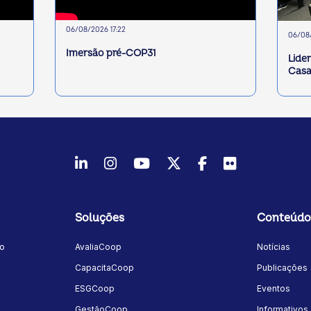
06/08/2026 17:22
06/08/
Imersão pré-COP31
Lide
Casa
LinkedIn
Instagram
Youtube
Twitter/X
Facebook
Flickr
Soluções
Conteúdo
mo
AvaliaCoop
Notícias
a
CapacitaCoop
Publicações
ESGCoop
Eventos
GestãoCoop
Informativos