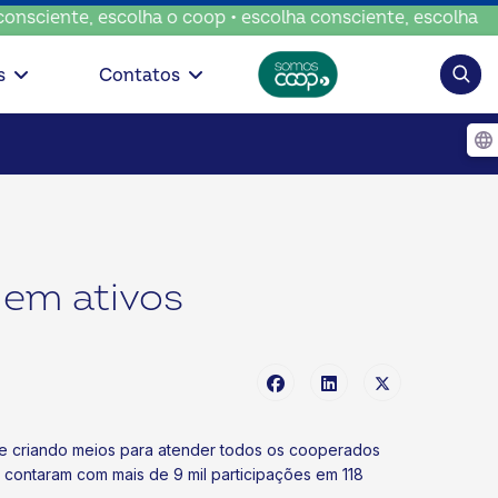
sciente, escolha o coop • escolha consciente, escolha o co
Pesqui
s
Contatos
 em ativos
os e criando meios para atender todos os cooperados
contaram com mais de 9 mil participações em 118