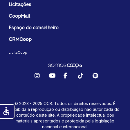
Licitações
CoopMail
Espaço do conselheiro
CRMCoop
LicitaCoop
Instagram
YouTube
Facebook
TikTok
Spotify
© 2023 - 2025 OCB. Todos os direitos reservados. É
accessible
proibida a reprodução ou distribuição não autorizada do
conteúdo deste site.
A propriedade intelectual dos
materiais apresentados é protegida pela legislação
nacional e internacional.